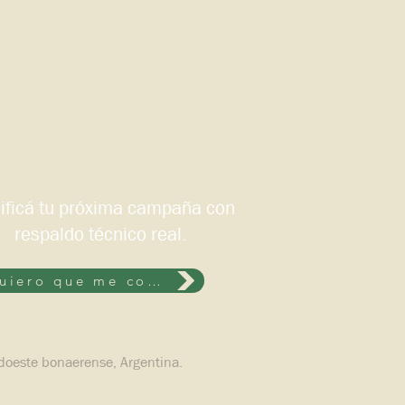
ificá tu próxima campaña con
respaldo técnico real.
Quiero que me contacten
doeste bonaerense, Argentina.