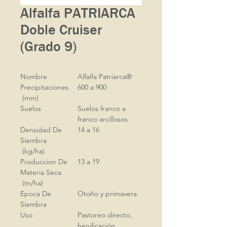
Alfalfa PATRIARCA
Doble Cruiser
(Grado 9)
Nombre
Alfalfa Patriarca®
Precipitaciones
600 a 900
(mm)
Suelos
Suelos franco a
franco arcillosos
Densidad De
14 a 16
Siembra
(kg/ha)
Produccion De
13 a 19
Materia Seca
(tn/ha)
Epoca De
Otoño y primavera
Siembra
Uso
Pastoreo directo,
henificación