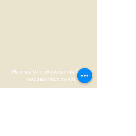
Planificá tu próxima campaña con
respaldo técnico real.
Quiero que me contacten
Sudoeste bonaerense, Argentina.
© 2026 DS HNOS Agronegocios.