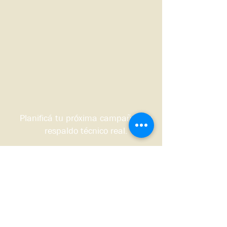
Planificá tu próxima campaña con
respaldo técnico real.
Quiero que me contacten
Sudoeste bonaerense, Argentina.
© 2026 DS HNOS Agronegocios.