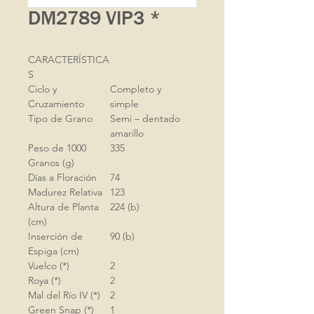
DM2789 VIP3 *
CARACTERÍSTICA
S
Ciclo y
Completo y
Cruzamiento
simple
Tipo de Grano
Semi – dentado
amarillo
Peso de 1000
335
Granos (g)
Días a Floración
74
Madurez Relativa
123
Altura de Planta
224 (b)
(cm)
Inserción de
90 (b)
Espiga (cm)
Vuelco (*)
2
Roya (*)
2
Mal del Río IV (*)
2
Green Snap (*)
1