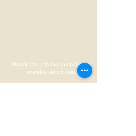
Planificá tu próxima campaña con
respaldo técnico real.
Quiero que me contacten
Sudoeste bonaerense, Argentina.
© 2026 DS HNOS Agronegocios.
Todos los derechos reservados.