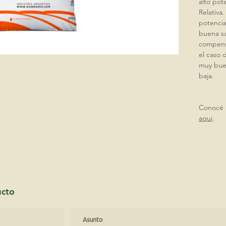
alto pot
Relativa
potencia
buena sa
compens
el caso 
muy buen
baja.
Conocé m
aqui
.
ucto