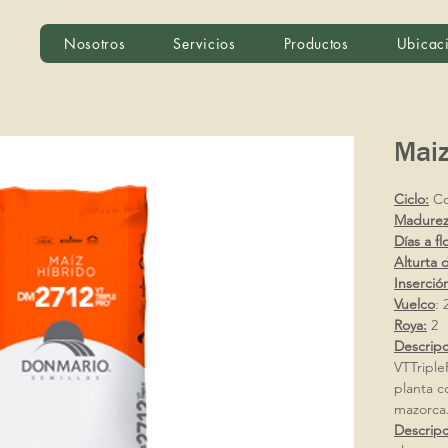
Nosotros
Servicios
Productos
Ubicac
Mai
Ciclo:
Co
Madurez 
Días a fl
Alturta 
Inserció
Vuelco
: 
Roya:
2
Descripc
VTTriple
planta co
mazorca
Descripc