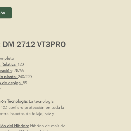
ión
z DM 2712 VT3PRO
mpleto
Relativa:
120
oración
: 78/66
de planta:
240/220
n de espiga:
85
2
ión Tecnología:
La tecnología
PRO confiere protección en toda la
ntra insectos de follaje, raíz y
.
ión del Hibrido:
Híbrido de maíz de