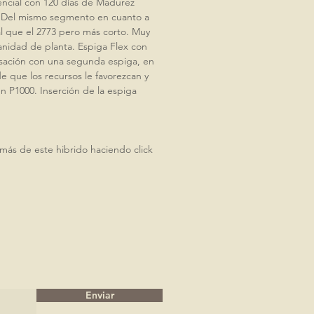
encial con 120 días de Madurez
. Del mismo segmento en cuanto a
l que el 2773 pero más corto. Muy
nidad de planta. Espiga Flex con
ación con una segunda espiga, en
de que los recursos le favorezcan y
 P1000. Inserción de la espiga
ás de este hibrido haciendo click
Enviar