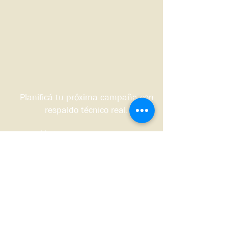
Planificá tu próxima campaña con
respaldo técnico real.
Quiero que me contacten
Sudoeste bonaerense, Argentina.
© 2026 DS HNOS Agronegocios.
Todos los derechos reservados.