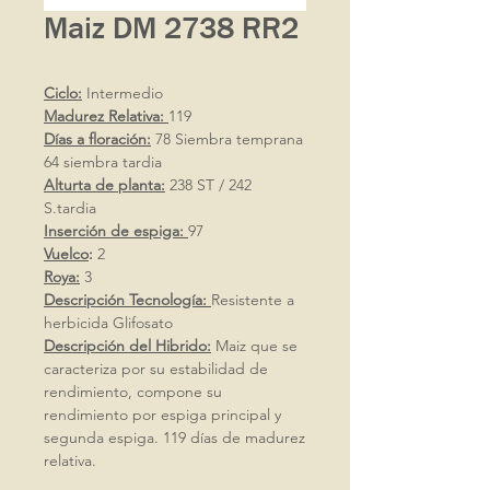
Maiz DM 2738 RR2
Ciclo:
Intermedio
Madurez Relativa:
119
Días a floración:
78 Siembra temprana
64 siembra tardia
Alturta de planta:
238 ST / 242
S.tardia
Inserción de espiga:
97
Vuelco
:
2
Roya:
3
Descripción Tecnología:
Resistente a
herbicida Glifosato
Descripción del Hibrido:
Maiz que se
caracteriza por su estabilidad de
rendimiento, compone su
rendimiento por espiga principal y
segunda espiga. 119 días de madurez
relativa.