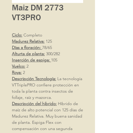
Maiz DM 2773
VT3PRO
Ciclo:
Completo
Madurez Relativa:
125
Días a floración:
78/65
Alturta de planta:
300/282
Inserción de espiga:
105
Vuelco:
2
Roya:
2
Descripción Tecnología:
La tecnología
VTTriplePRO confiere protección en
toda la planta contra insectos de
follaje, raíz y mazorca.
Descripción del hibrido:
Híbrido de
maíz de alto potencial con 125 días de
Madurez Relativa. Muy buena sanidad
de planta. Espiga Flex con
compensación con una segunda