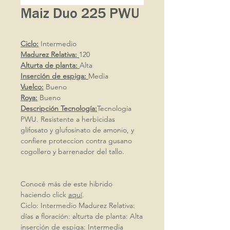
Maiz Duo 225 PWU
Ciclo:
Intermedio
Madurez Relativa:
120
Alturta de planta:
Alta
Inserción de espiga:
Media
Vuelco:
Bueno
Roya:
Bueno
Descripción Tecnología:
Tecnologia
PWU. Resistente a herbicidas
glifosato y glufosinato de amonio, y
confiere proteccion contra gusano
cogollero y barrenador del tallo.
Conocé más de este hibrido
haciendo click
aquí
.
Ciclo: Intermedio Madurez Relativa:
días a floración: alturta de planta: Alta
inserción de espiga: Intermedia