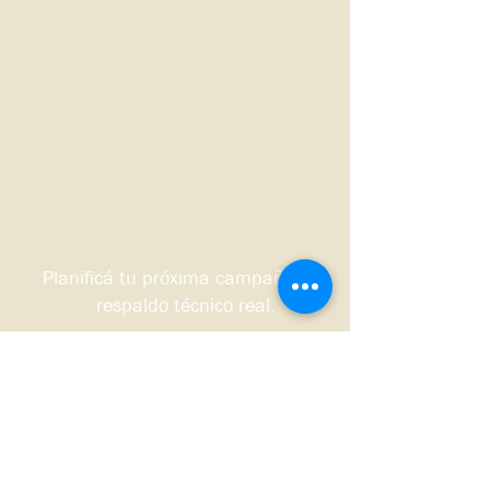
Planificá tu próxima campaña con
respaldo técnico real.
Quiero que me contacten
Sudoeste bonaerense, Argentina.