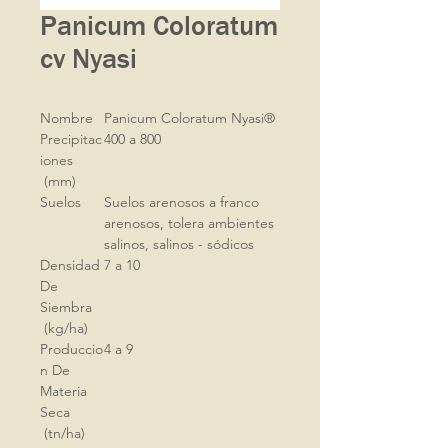
Panicum Coloratum
cv Nyasi
Nombre
Panicum Coloratum Nyasi®
Precipitac
400 a 800
iones
(mm)
Suelos
Suelos arenosos a franco
arenosos, tolera ambientes
salinos, salinos - sódicos
Densidad
7 a 10
De
Siembra
(kg/ha)
Produccio
4 a 9
n De
Materia
Seca
(tn/ha)