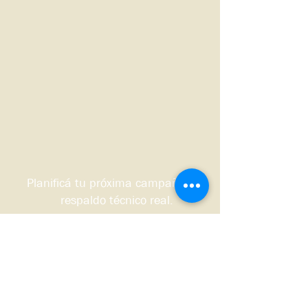
Planificá tu próxima campaña con
respaldo técnico real.
Quiero que me contacten
Sudoeste bonaerense, Argentina.