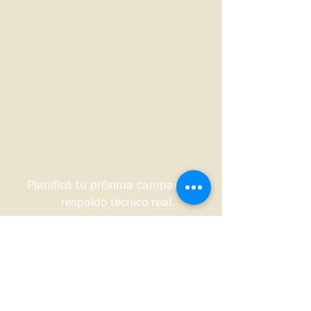
Planificá tu próxima campaña con
respaldo técnico real.
Quiero que me contacten
Sudoeste bonaerense, Argentina.