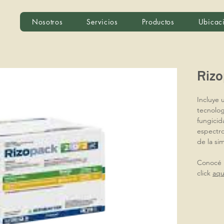
Nosotros
Servicios
Productos
Ubicac
Riz
Incluye 
tecnolo
fungicid
espectro
de la si
Conocé 
click
aqu