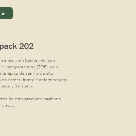
ión
opack 202
un inoculante bacteriano con
gía osmoprotectora (TOP) y un
a terápico de semilla de alto
 de control frente a enfermedades
miente y del suelo.
más de este producto haciendo
í
y
aquí
.