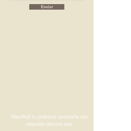
Enviar
Planificá tu próxima campaña con
respaldo técnico real.