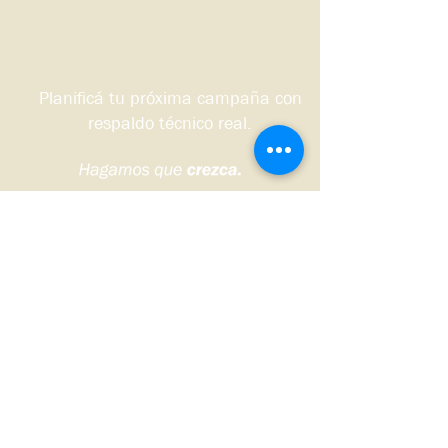
Planificá tu próxima campaña con
respaldo técnico real.
Quiero que me contacten
Sudoeste bonaerense, Argentina.
© 2026 DS HNOS Agronegocios.
Todos los derechos reservados.