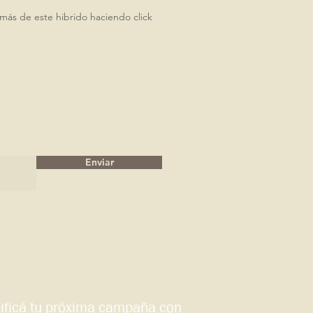
ás de este hibrido haciendo click
Enviar
ificá tu próxima campaña con