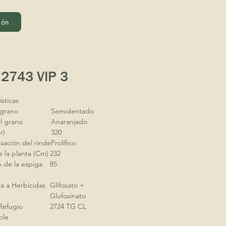
ión
2743 VIP 3
ísticas
 grano
Semidentado
l grano
Anaranjado
r)
320
ación del rinde
Prolífico
e la planta (Cm)
232
n de la espiga
85
ia a Herbicidas
Glifosato +
Glufosinato
Refugio
2724 TG CL
ble