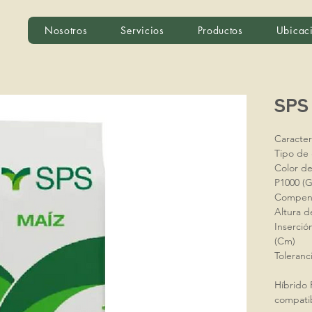
Nosotros
Servicios
Productos
Ubicac
SPS 
Caracter
Tipo de
Color de
P1000 (G
Compens
Altura d
Inserció
(Cm)
Toleranc
Híbrido 
compati