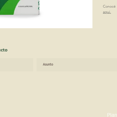
Conocé m
aqui.
ucto
Plan