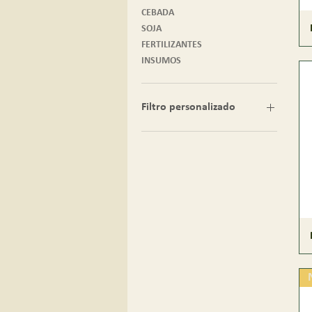
CEBADA
SOJA
FERTILIZANTES
INSUMOS
Filtro personalizado
GIRASOL
PASTURAS
CEBADA
SOJA
FERTILIZANTES
INSUMOS
MAÍZ
TRIGO